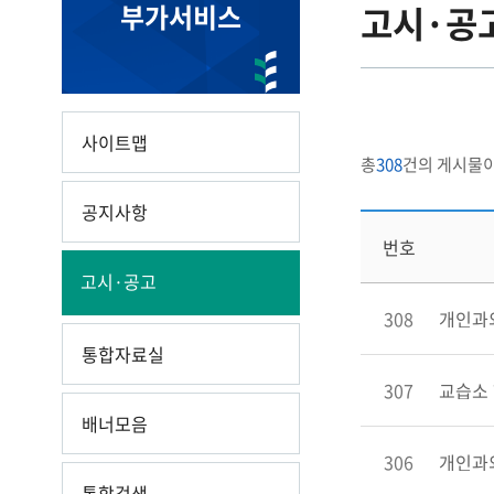
부가서비스
고시·공
사이트맵
총
308
건의 게시물이
공지사항
번호
고시·공고
308
개인과외
통합자료실
307
교습소 
배너모음
306
개인과외
통합검색