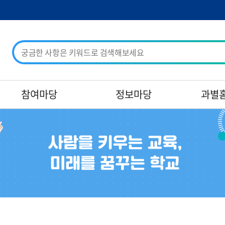
검
색
어
입
력
참여마당
정보마당
과별